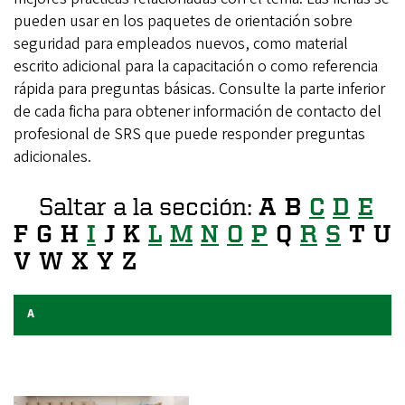
pueden usar en los paquetes de orientación sobre
seguridad para empleados nuevos, como material
escrito adicional para la capacitación o como referencia
rápida para preguntas básicas. Consulte la parte inferior
de cada ficha para obtener información de contacto del
profesional de SRS que puede responder preguntas
adicionales.
Saltar a la sección:
A B
C
D
E
F G H
I
J K
L
M
N
O
P
Q
R
S
T U
V W X Y Z
A