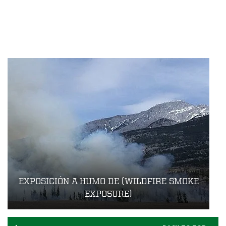
O
N
E
S
(
I
N
J
U
R
Y
R
E
P
EXPOSICIÓN A HUMO DE (WILDFIRE SMOKE
O
EXPOSURE)
R
T
I