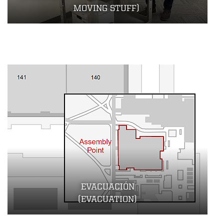
MOVING STUFF)
I
N
F
O
R
M
E
S
D
E
L
EVACUACIÓN
E
(EVACUATION)
S
I